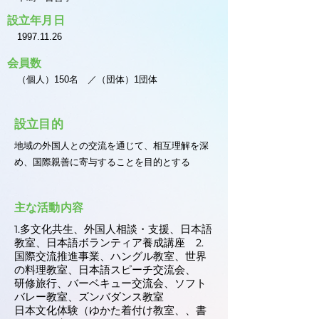
設立年月日
1997.11.26
会員数
（個人）150名 ／（団体）1団体
設立目的
地域の外国人との交流を通じて、相互理解を深
め、国際親善に寄与することを目的とする
主な活動内容
1.多文化共生、外国人相談・支援、日本語
教室、日本語ボランティア養成講座 2.
国際交流推進事業、ハングル教室、世界
の料理教室、日本語スピーチ交流会、
研修旅行、バーベキュー交流会、ソフト
バレー教室、ズンバダンス教室
日本文化体験（ゆかた着付け教室、、書