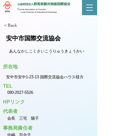
群馬県観光物産国際協会
公益財団法人
G
unma Association of Tourism.
GTIA
Local Products & International Exchange
< Back
安中市国際交流協会
あんなかしこくさいこうりゅうきょうかい
所在地
安中市安中1-23-13 国際交流協会ハウス様方
TEL
080-2027-5526
HPリンク
代表者
会長 三宅 陽子
事務局責任者
中嶋 百合子