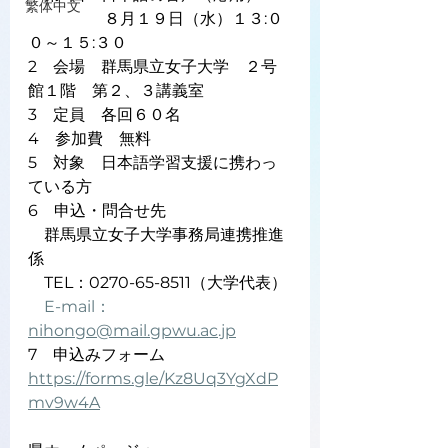
繁体中文
　　　　   ８月１９日（水）１３:０
０～１５:３０
2　会場　群馬県立女子大学　２号
館１階　第２、３講義室
3　定員　各回６０名
4　参加費　無料
5　対象　日本語学習支援に携わっ
ている方
6　申込・問合せ先
　群馬県立女子大学事務局連携推進
係
　TEL：0270-65-8511（大学代表）
E-mail：
nihongo@mail.gpwu.ac.jp
7　申込みフォーム
https://forms.gle/Kz8Uq3YgXdP
mv9w4A