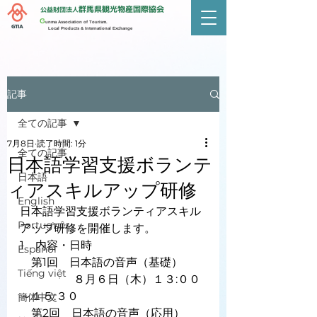
群馬県観光物産国際協会
公益財団法人
G
unma Association of Tourism.
GTIA
Local Products & International Exchange
記事
全ての記事
7月8日
読了時間: 1分
全ての記事
日本語学習支援ボランテ
日本語
ィアスキルアップ研修
English
日本語学習支援ボランティアスキル
Português
アップ研修を開催します。
1　内容・日時
Español
　第1回　日本語の音声（基礎）
Tiếng việt
　　　　   ８月６日（木）１３:００
～１５:３０
簡体中文
　第2回　日本語の音声（応用）