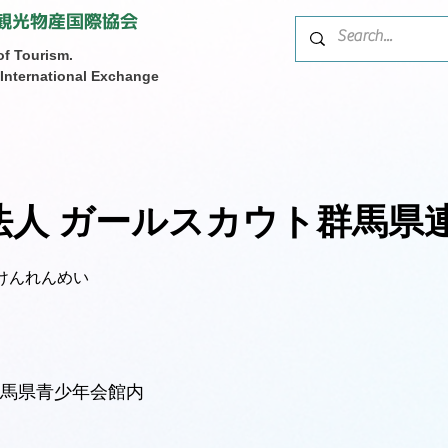
観光物産国際協会
of Tourism.
nternational Exchange
法人 ガールスカウト群馬県
けんれんめい
 群馬県青少年会館内