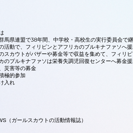
は
馬県連盟で38年間、中学校・高校生の実行委員会で
活動で、フィリピンとアフリカのブルキナファソへ援
スカウトがバザーや募金等で収益を集めて、フィリピ
カのブルキナファソは栄養失調児回復センターへ募金援
助、災害等の募金
積極的参加
け入れ
EWS（ガールスカウトの活動情報誌）