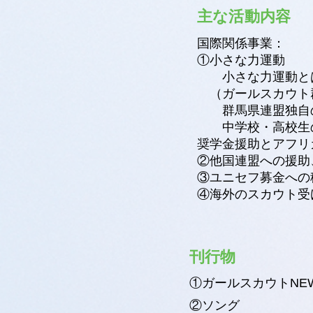
主な活動内容
国際関係事業：
①小さな力運動
小さな力運動と
（ガールスカウト群
群馬県連盟独自の
中学校・高校生の
奨学金援助とアフリ
②他国連盟への援
③ユニセフ募金への
④海外のスカウト受
刊行物
①ガールスカウトN
②ソング