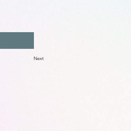
Next
served.