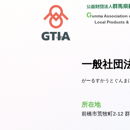
群馬県
公益財団法人
G
unma Association 
Local Products & I
GTIA
< Back
一般社団
がーるすかうとぐんま
所在地
前橋市荒牧町2-12