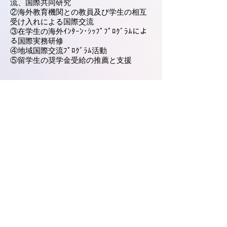
流、国際共同研究
②海外教育機関との教員及び学生の相互
受け入れによる国際交流
③在学生の海外ｲﾝﾀｰﾝ･ｼｯﾌﾟﾌﾟﾛｸﾞﾗﾑによ
る国際実務研修
④地域国際交流ﾌﾟﾛｸﾞﾗﾑ活動
⑤留学生の奨学金受給の推薦と支援
刊行物
①上武大学広報
②上武大学・大学案内
県内国際交流・協力団体一覧に戻る
Previous
Next