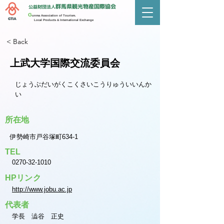
群馬県観光物産国際協会
公益財団法人
G
unma Association of Tourism.
GTIA
Local Products & International Exchange
< Back
上武大学国際交流委員会
じょうぶだいがくこくさいこうりゅういいんか
い
所在地
伊勢崎市戸谷塚町634-1
TEL
0270-32-1010
HPリンク
http://www.jobu.ac.jp
代表者
学長 澁谷 正史