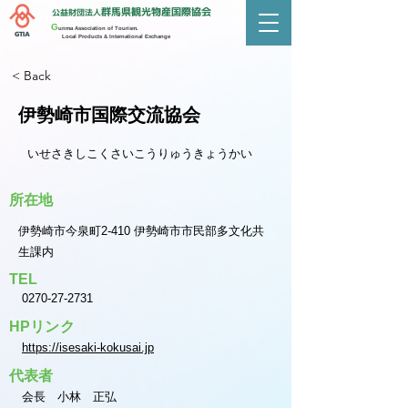
群馬県観光物産国際協会
公益財団法人
G
unma Association of Tourism.
GTIA
Local Products & International Exchange
< Back
伊勢崎市国際交流協会
いせさきしこくさいこうりゅうきょうかい
所在地
伊勢崎市今泉町2-410 伊勢崎市市民部多文化共
生課内
TEL
0270-27-2731
HPリンク
https://isesaki-kokusai.jp
代表者
会長 小林 正弘