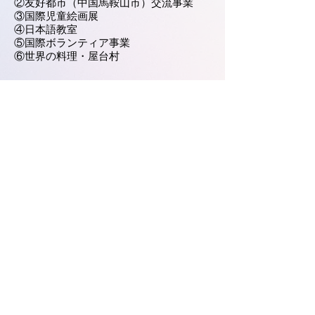
②友好都市（中国馬鞍山市）交流事業
③国際児童絵画展
④日本語教室
⑤国際ボランティア事業
⑥世界の料理・屋台村
刊行物
①会報「希望の翼」
県内国際交流・協力団体一覧に戻る
Previous
Next