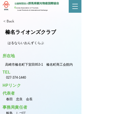
群馬県観光物産国際協会
公益財団法人
G
unma Association of Tourism.
GTIA
Local Products & International Exchange
< Back
榛名ライオンズクラブ
はるならいおんずくらぶ
所在地
高崎市榛名町下室田853-1 榛名町商工会館内
TEL
027-374-1440
HPリンク
代表者
春田 忠良 会長
事務局責任者
飯島 しづ江