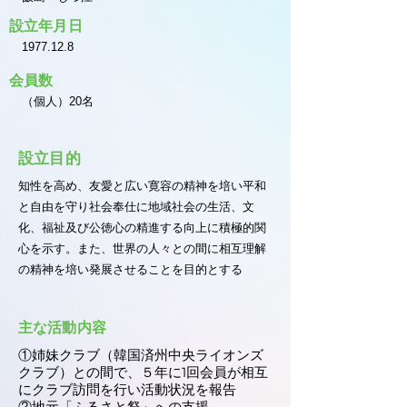
設立年月日
1977.12.8
会員数
（個人）20名
設立目的
知性を高め、友愛と広い寛容の精神を培い平和
と自由を守り社会奉仕に地域社会の生活、文
化、福祉及び公徳心の精進する向上に積極的関
心を示す。また、世界の人々との間に相互理解
の精神を培い発展させることを目的とする
主な活動内容
①姉妹クラブ（韓国済州中央ライオンズ
クラブ）との間で、５年に1回会員が相互
にクラブ訪問を行い活動状況を報告