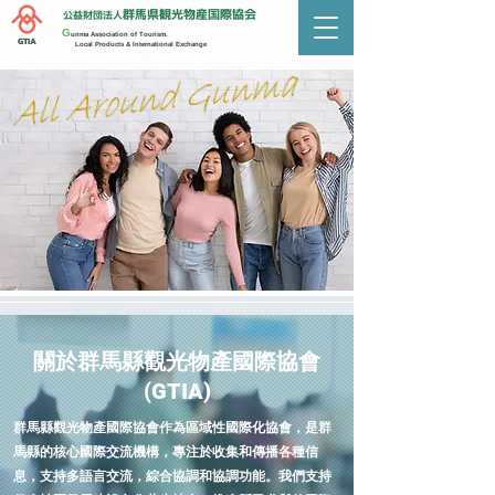
群馬県観光物産国際協会
公益財団法人
G
unma Association of Tourism.
GTIA
Local Products & International Exchange
關於群馬縣觀光物產國際協會
(GTIA)
群馬縣觀光物產國際協會作為區域性國際化協會，是群
馬縣的核心國際交流機構，專注於收集和傳播各種信
息，支持多語言交流，綜合協調和協調功能。我們支持